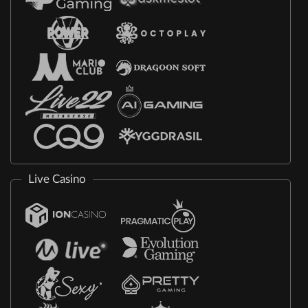
Live Casino