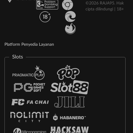
©2026 RAJA95. Hak
cipta dilindungi | 18+
Platform Penyedia Layanan
Slots