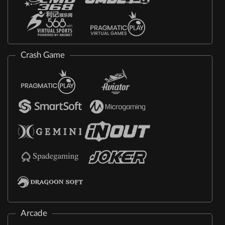
Crash Game
Arcade