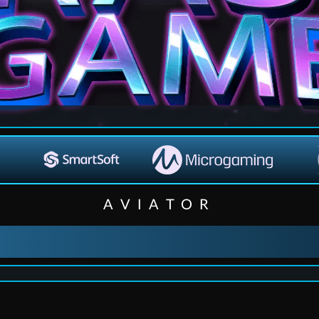
AVIATOR