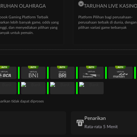
ARUHAN OLAHRAGA
TARUHAN LIVE KASIN
book Gaming Platform Terbaik
Platform Pilihan bagi perusahaan-
rkan lebih banyak game, odds yang
perusahaan terbaik di dunia, dengan
tinggi, dan menyediakan pilihan yang
pilihan variasi game terbanyak
banyak untuk pemain.
arikan tidak dapat diproses
Penarikan
Rata-rata 5 Menit