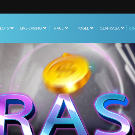
SLOTS
LIVE CASINO
RACE
TOGEL
OLAHRAGA
CR