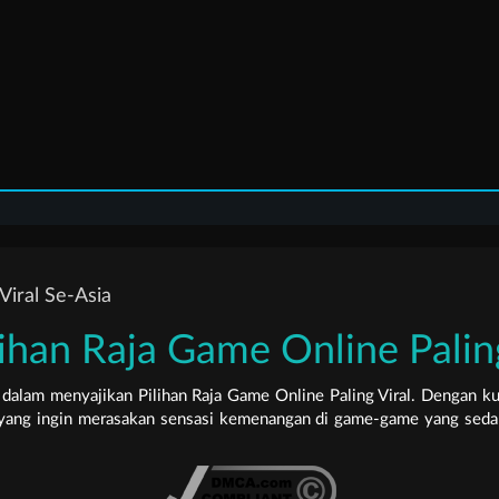
Viral Se-Asia
ihan Raja Game Online Paling
n dalam menyajikan Pilihan Raja Game Online Paling Viral. Dengan k
yang ingin merasakan sensasi kemenangan di game-game yang sedang