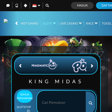
MASUK
DAFTA
IDR
12,740,070,
HOT GAMES
SLOTS
LIVE CASINO
RACE
TOGE
KING MIDAS
SEMUA
PERMAINAN
SLOTS
TOP
20