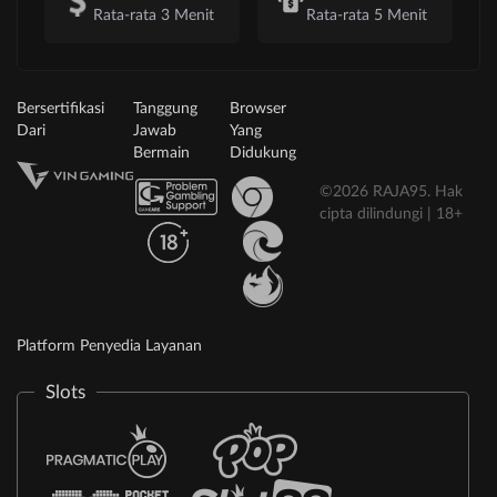
Rata-rata 3 Menit
Rata-rata 5 Menit
Bersertifikasi
Tanggung
Browser
Dari
Jawab
Yang
Bermain
Didukung
©2026 RAJA95. Hak
cipta dilindungi | 18+
Platform Penyedia Layanan
Slots