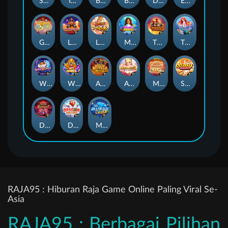
Sugar Candy Bonanza
Treasures of Olympus 1000
BREAK THE BANK
BUNNY VIP NIGHT
DIAMOND KING
EYES OF RA
GOLDEN FORTUNE HORSE
LADY OF RA
LUCKY TIGER
MAGIC PEARLS
THE BIG THE FAT THE UGLY
TIDES OF FORTUNE
WHITE ELEPHANT
WILD MINER
AFRICAN BUFFALO 5000
APHRODITE’S BLESSING
MEGA FORTUNE OX
SUSHI RUSH
DRACULA’S CASTLE BANQUET
DRAGON FORTUNE
MR DIAMOND DELUXE
RAJA95 : Hiburan Raja Game Online Paling Viral Se-
Asia
RAJA95 : Berbagai Pilihan